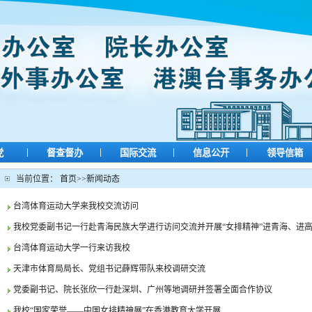
|
|
|
|
党
督查督办
国际交流
信息公开
领导信箱
当前位置：
首页
>>
新闻动态
台湾体育运动大学来我校交流访问
我校党委副书记一行赴青海民族大学进行访问交流并开展“女排精神”进青海、进高原.
台湾体育运动大学一行来访我校
天津市体育局局长、党组书记薛辉带队来校调研交流
党委副书记、院长张欣一行赴深圳、广州等地调研并签署全面合作协议
我校“国家荣誉——中国女排精神展”在香港教育大学开展